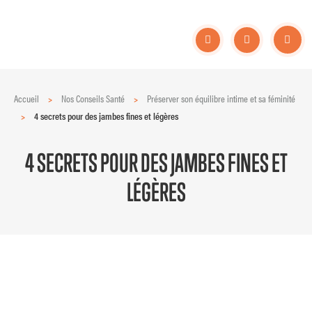
Accueil
>
Nos Conseils Santé
>
Préserver son équilibre intime et sa féminité
>
4 secrets pour des jambes fines et légères
4 SECRETS POUR DES JAMBES FINES ET
LÉGÈRES