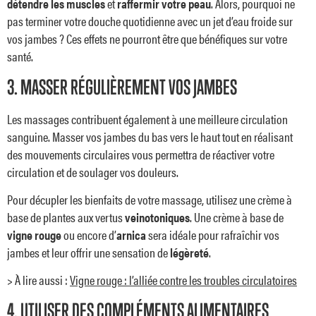
détendre les muscles
et
raffermir votre peau
. Alors, pourquoi ne
pas terminer votre douche quotidienne avec un jet d’eau froide sur
vos jambes ? Ces effets ne pourront être que bénéfiques sur votre
santé.
3. MASSER RÉGULIÈREMENT VOS JAMBES
Les massages contribuent également à une meilleure circulation
sanguine. Masser vos jambes du bas vers le haut tout en réalisant
des mouvements circulaires vous permettra de réactiver votre
circulation et de soulager vos douleurs.
Pour décupler les bienfaits de votre massage, utilisez une crème à
base de plantes aux vertus
veinotoniques
. Une crème à base de
vigne rouge
ou encore d’
arnica
sera idéale pour rafraîchir vos
jambes et leur offrir une sensation de
légèreté
.
> À lire aussi :
Vigne rouge : l’alliée contre les troubles circulatoires
4. UTILISER DES COMPLÉMENTS ALIMENTAIRES