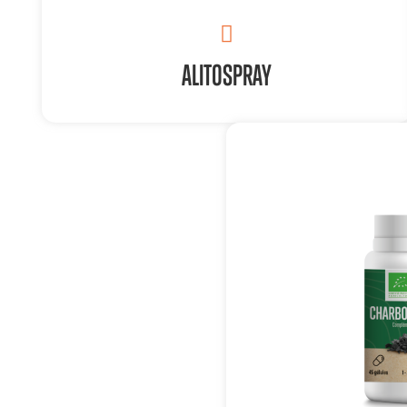
ALITOSPRAY
POUR QUI ? POURQUOI ?
• Troubles digestifs (lenteurs, ballonnement, inconfort)
• Mauvaise haleine liée à la libération d’éléments volatiles
suite à la digestion de certains aliments (ail, oignon,
fromages, jambon…)
• Mauvaise hygiène bucco-dentaire, sécheresse buccale
transitoire…