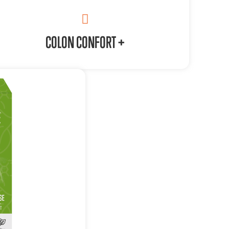
COLON CONFORT +
POUR QUI ? POUQUOI ?
En cas de dysbiose,
En cas d’inconfort intestinal,
En cas de diarrhés, ballonnements,
En cas de facteurs de risques.