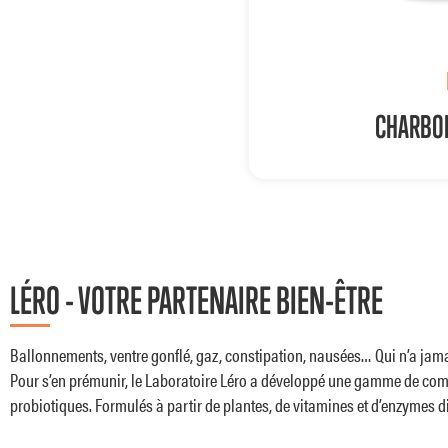
ALITOSPRAY
CHARBON
POUR QUI ? POURQUOI ?
En cas d’inconfort dige
LÉRO - VOTRE PARTENAIRE BIEN-ÊTRE
flatulences,
Pour soutenir le systè
alimentation fermentesc
Ballonnements, ventre gonflé, gaz, constipation, nausées… Qui n’a jama
maintien de l’équilibre de la flore intestinale ; nos suppléments sont él
Pour s’en prémunir, le Laboratoire Léro a développé une gamme de com
être digestif et répondre aux besoins de chacun : excès alimentaires, intolé
probiotiques. Formulés à partir de plantes, de vitamines et d’enzymes di