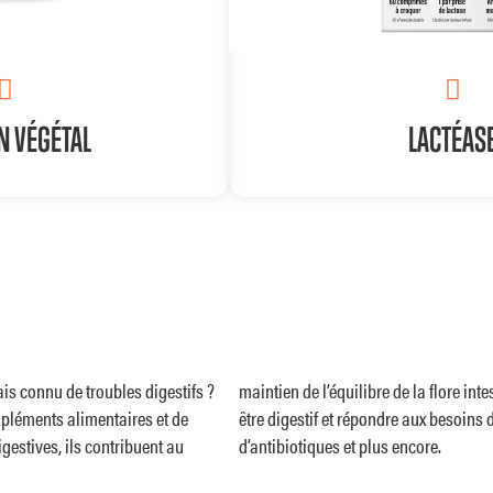
FLORE ATB
 VÉGÉTAL
LACTÉAS
POUR QUI ? POURQUOI ?
stif, gaz intestinaux,
Pour améliorer la digestion de
En cas de douleurs abdomina
me digestif (repas copieux,
ible, etc.).
is connu de troubles digestifs ?
aborés avec soin pour votre bien-
pléments alimentaires et de
rance au lactose, détox, prise
gestives, ils contribuent au
d’antibiotiques et plus encore.