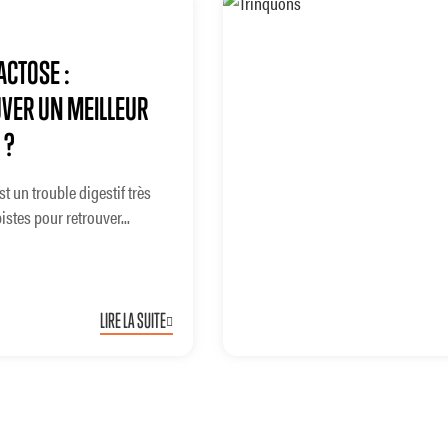
ACTOSE :
VER UN MEILLEUR
 ?
st un trouble digestif très
istes pour retrouver...
LIRE LA SUITE