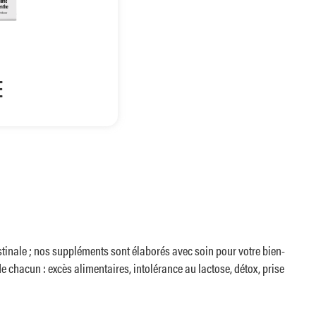
COLON CONFORT +
E
s produits laitiers,
les.