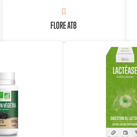
FLORE ATB
POUR QUI ? POURQUOI ?
En cas de prise d’antibiotiques,
En cas de microbiote intestinal déséquilibré,
En cas de facteurs de risques.