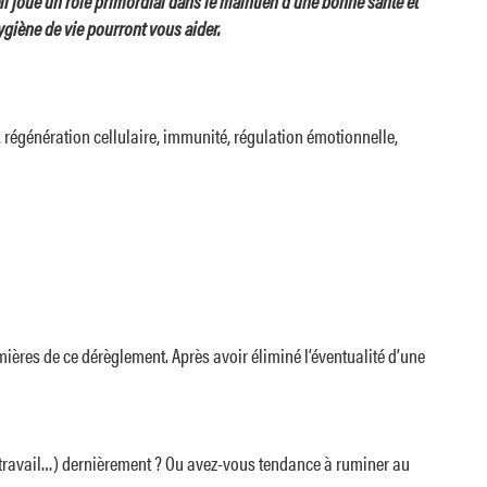
il joue un rôle primordial dans le maintien d’une bonne santé et
ygiène de vie pourront vous aider.
 régénération cellulaire, immunité, régulation émotionnelle,
remières de ce dérèglement. Après avoir éliminé l’éventualité d’une
travail…) dernièrement ? Ou avez-vous tendance à ruminer au