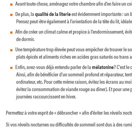
Avant toute chose, aménagez votre chambre afin d’en faire un coi
De plus, la
qualité de la literie
est évidemment importante : un li
Pensez peut-être également à l’orientation de la tête du lit, idéa
Afin de créer un climat calme et propice à l’endormissement, évite
de dormir.
Une température trop élevée peut vous empêcher de trouver le som
plats épicés et aliments riches en acides gras saturés ou trans au
Enfin, avez-vous déjà entendu parler de la
mélatonine
? C’est le
Ainsi, afin de bénéficier d’un sommeil profond et réparateur, te
ordinateur, etc. Pour cette même raison, évitez les écrans au mo
évitez la consommation de viande rouge au dîner). Et pour une 
journées raccourcissent en hiver.
Permettez à votre esprit de « débrancher » afin d’éviter les réveils noc
Si vos réveils nocturnes ou difficultés de sommeil sont dus à des rum