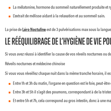
La mélatonine, hormone du sommeil naturellement produite et ry
L’extrait de mélisse aidant à la relaxation et au sommeil sain.
La prise de
Léro Noctuline
est de 3 pulvérisations max sous la langue,
LE RÉÉQUILIBRAGE DE L’HYGIÈNE DE VIE 
Si vous avez réussi à identifier la cause de vos réveils nocturnes ou d
Réveils nocturnes et médecine chinoise
Si vous vous réveillez chaque nuit dans la même tranche horaire, il e
Entre 1h et 3h du matin, l’organe en question est le foie, peut-êtr
Entre 3h et 5h il s’agit des poumons, correspondant à de la triste
Et entre 5h et 7h, cela correspond au gros intestin, donc à une m