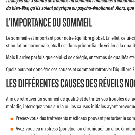
1 français sur 3 souffre de troubles du sommeil : difficultés d’endorm
du bien-être, qu’ils soient physique ou psycho-émotionnel. Alors, que f
L’IMPORTANCE DU SOMMEIL
Le sommeil est important pour notre équilibre global. En effet, celui
stimulation hormonale, etc. Il est donc primordial de veiller à la qual
Mais il arrive parfois que celui-ci se dérègle, en termes de qualités et
Quels peuvent donc être ces causes et comment retrouver l’équilibre ?
LES DIFFÉRENTES CAUSES DES RÉVEILS N
Afin de retrouver un sommeil de qualité et de traiter vos troubles de fa
maladie, interrogez-vous sur la ou les causes initiales ayant provoqu
Prenez-vous des traitements médicaux pouvant perturber le som
Avez-vous eu un stress (ponctuel ou chronique), un choc émoti
VOIR TOUS NOS PRODUITS