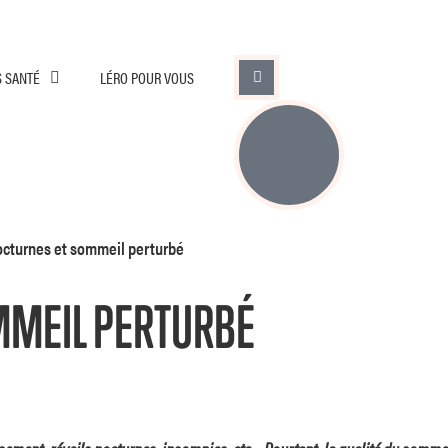
S SANTÉ
LÉRO POUR VOUS
octurnes et sommeil perturbé
DÉCOUVRIR
MMEIL PERTURBÉ
LIRE LA SUITE