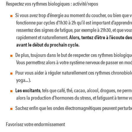
Respectez vos rythmes biologiques : activité/repos
Si vous avez trop d’énergie au moment du coucher, ou bien que vo
fonctionne par cycles d’1h30 à 2h qu’il est important d’apprendre
ressentez des signes de fatigue, par exemple à 21h30, et que vou
rapidement et naturellement.
Alors, tentez d’être à l’écoute d
avant le début du prochain cycle.
De plus, toujours dans le but de respecter ces rythmes biologique
Vous permettrez alors à votre système nerveux de passer en mode
Pour vous aider à réguler naturellement ces rythmes chronobiolo
yoga…).
Les excitants
, tels que café, thé, cacao, alcool, drogues, ne p
alors la production d’hormones du stress, et fatiguant à terme v
Sachez enfin que les ondes électromagnétiques peuvent perturber l
Favorisez votre endormissement