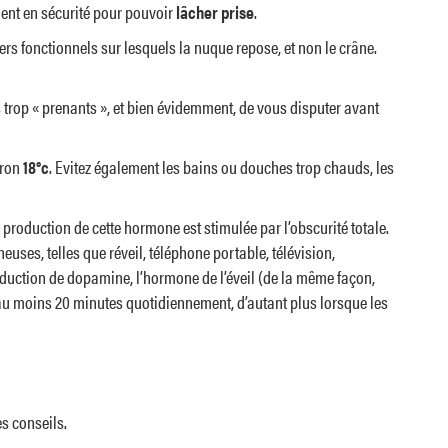
ment en sécurité pour pouvoir
lâcher prise
.
rs fonctionnels sur lesquels la nuque repose, et non le crâne.
es trop « prenants », et bien évidemment, de vous disputer avant
iron
18°c
. Evitez également les bains ou douches trop chauds, les
 production de cette hormone est stimulée par l’obscurité totale.
ses, telles que réveil, téléphone portable, télévision,
roduction de dopamine, l’hormone de l’éveil (de la même façon,
au moins 20 minutes quotidiennement, d’autant plus lorsque les
s conseils.