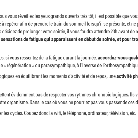
us vous réveillez les yeux grands ouverts très tôt, il est possible que vo
 à repérer afin de prendre le train du sommeil lorsqu’il se présente, et ne
s décidez de prolonger votre soirée, il vous faudra attendre 23h avant de 
es sensations de fatigue qui apparaissent en début de soirée, et pour t
s, si vous ressentez de la fatigue durant la journée,
accordez-vous quel
 « régénération » ou parasympathique, à l’inverse de l’orthosympathique 
giques en équilibrant les moments d’activité et de repos, une
activité p
ermettent évidemment pas de respecter vos rythmes chronobiologiques. Ils
otre organisme. Dans le cas où vous ne pourriez pas vous passer de ces de
es cycles. Coupez donc la wifi, le téléphone, ordinateur, télévision, etc.