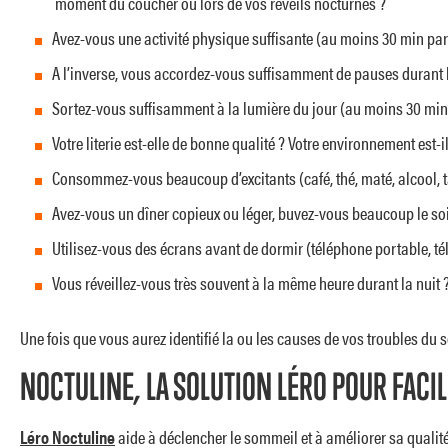
moment du coucher ou lors de vos réveils nocturnes ?
Avez-vous une activité physique suffisante (au moins 30 min par 
A l’inverse, vous accordez-vous suffisamment de pauses durant la 
Sortez-vous suffisamment à la lumière du jour (au moins 30 min 
Votre literie est-elle de bonne qualité ? Votre environnement est-
Consommez-vous beaucoup d’excitants (café, thé, maté, alcool, ta
Avez-vous un dîner copieux ou léger, buvez-vous beaucoup le soi
Utilisez-vous des écrans avant de dormir (téléphone portable, tél
Vous réveillez-vous très souvent à la même heure durant la nuit 
Une fois que vous aurez identifié la ou les causes de vos troubles du so
NOCTULINE, LA SOLUTION LÉRO POUR FACI
Léro Noctuline
aide à déclencher le sommeil et à améliorer sa qualit