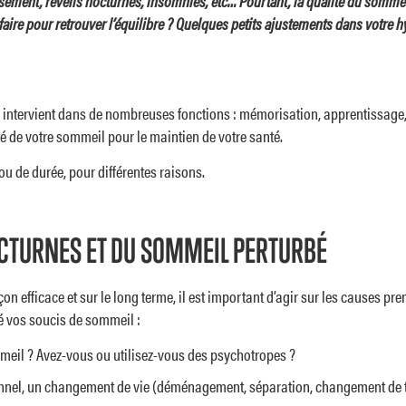
issement, réveils nocturnes, insomnies, etc… Pourtant, la qualité du somme
aire pour retrouver l’équilibre ? Quelques petits ajustements dans votre h
-ci intervient dans de nombreuses fonctions : mémorisation, apprentissage,
ité de votre sommeil pour le maintien de votre santé.
/ou de durée, pour différentes raisons.
OCTURNES ET DU SOMMEIL PERTURBÉ
çon efficace et sur le long terme, il est important d’agir sur les causes p
é vos soucis de sommeil :
meil ? Avez-vous ou utilisez-vous des psychotropes ?
onnel, un changement de vie (déménagement, séparation, changement de 