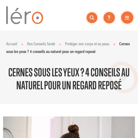
Accueil
>
Nos Conseils Santé
>
Protéger son corps et sa peau
>
Cernes
sous les yeux ? 4 conseils au naturel pour un regard reposé
CERNES SOUS LES YEUX ? 4 CONSEILS AU
NATUREL POUR UN REGARD REPOSÉ