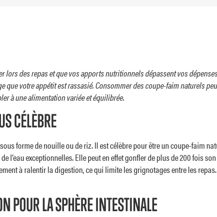
er lors des repas et que vos apports nutritionnels dépassent vos dépenses
ge que votre appétit est rassasié. Consommer des coupe-faim naturels peut
pler à une alimentation variée et équilibrée.
LUS CÉLÈBRE
DÉCOUVRIR
sous forme de nouille ou de riz. Il est célèbre pour être un coupe-faim nature
LIRE LA SUITE
e l’eau exceptionnelles. Elle peut en effet gonfler de plus de 200 fois so
t à ralentir la digestion, ce qui limite les grignotages entre les repas. U
ON POUR LA SPHÈRE INTESTINALE