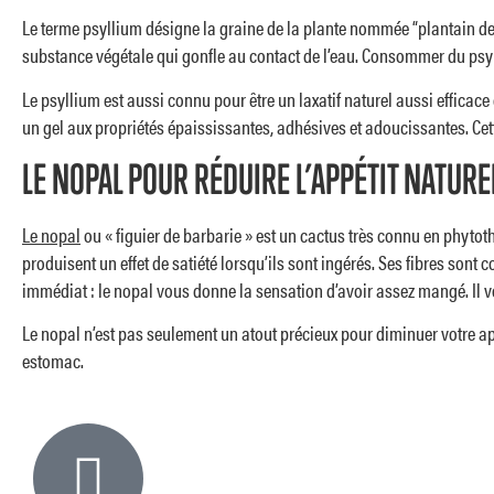
Le terme psyllium désigne la graine de la plante nommée “plantain des I
VOIR TOUS NOS PRODUITS
substance végétale qui gonfle au contact de l’eau. Consommer du psyll
Le psyllium est aussi connu pour être un laxatif naturel aussi efficac
un gel aux propriétés épaississantes, adhésives et adoucissantes. Cette 
LE NOPAL POUR RÉDUIRE L’APPÉTIT NATUR
Le nopal
ou « figuier de barbarie » est un cactus très connu en phyto
produisent un effet de satiété lorsqu’ils sont ingérés. Ses fibres sont 
immédiat : le nopal vous donne la sensation d’avoir assez mangé. Il vo
Le nopal n’est pas seulement un atout précieux pour diminuer votre appé
estomac.