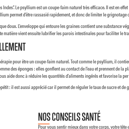
ndes”. Le psyllium est un coupe-faim naturel très efficace. Il est en effet
ium permet d’être rassasié rapidement, et donc de limiter le grignotage o
e que doux. L’enveloppe qui entoure les graines contient une substance végé
matière vient ensuite lubrifier les parois intestinales pour faciliter le t
ELLEMENT
thérapie pour être un coupe-faim naturel. Tout comme le psyllium, il cont
comme des éponges : elles gonflent au contact de l’eau et prennent de la pla
us aide donc à réduire les quantités d’aliments ingérés et favorise la per
tit : il est aussi apprécié car il permet de réguler le taux de sucre et de 
NOS CONSEILS SANTÉ
Pour vous sentir mieux dans votre corps, votre tête et