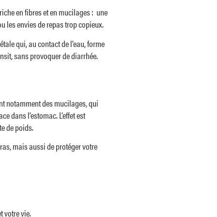
 riche en fibres et en mucilages : une
u les envies de repas trop copieux.
tale qui, au contact de l’eau, forme
ransit, sans provoquer de diarrhée.
ient notamment des mucilages, qui
ce dans l’estomac. L’effet est
te de poids.
gras, mais aussi de protéger votre
 votre vie.