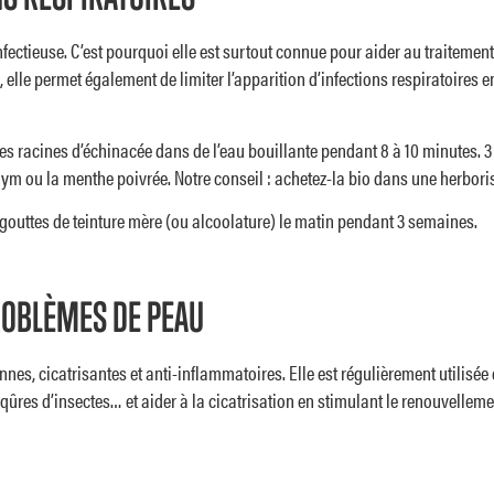
-infectieuse. C’est pourquoi elle est surtout connue pour aider au traiteme
elle permet également de limiter l’apparition d’infections respiratoires e
ques racines d’échinacée dans de l’eau bouillante pendant 8 à 10 minutes
ym ou la menthe poivrée. Notre conseil : achetez-la bio dans une herbori
gouttes de teinture mère (ou alcoolature) le matin pendant 3 semaines.
ROBLÈMES DE PEAU
nes, cicatrisantes et anti-inflammatoires. Elle est régulièrement utilisée
qûres d’insectes… et aider à la cicatrisation en stimulant le renouvellement