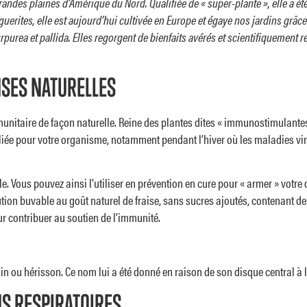
randes plaines d’Amérique du Nord. Qualifiée de « super-plante », elle a ét
erites, elle est aujourd’hui cultivée en Europe et égaye nos jardins grâce 
purpurea et pallida. Elles regorgent de bienfaits avérés et scientifiquemen
NSES NATURELLES
munitaire de façon naturelle. Reine des plantes dites « immunostimulantes 
lliée pour votre organisme, notamment pendant l’hiver où les maladies viral
lle. Vous pouvez ainsi l’utiliser en prévention en cure pour « armer » votr
solution buvable au goût naturel de fraise, sans sucres ajoutés, contenant
ur contribuer au soutien de l’immunité.
sin ou hérisson. Ce nom lui a été donné en raison de son disque central à 
NS RESPIRATOIRES