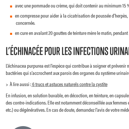
avec une pommade ou crème, qui doit contenir au minimum 15 % 
en compresse pour aider à la cicatrisation de poussée d’herpès, 
concernée.
en cure en avalant 20 gouttes de teinture mère le matin, pendant
L’ÉCHINACÉE POUR LES INFECTIONS URINA
L’échinacea purpurea est l’espèce qui contribue à soigner et prévenir n
bactéries qui s’accrochent aux parois des organes du système urinair
> À lire aussi :
6 trucs et astuces naturels contre la cystite
En infusion, en solution buvable, en décoction, en teinture, en capsu
des contre-indications. Elle est notamment déconseillée aux femmes e
etc.) ou dégénératives. En cas de doute, demandez l’avis de votre méd