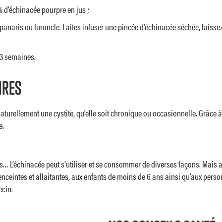
d’échinacée pourpre en jus ;
panaris ou furoncle. Faites infuser une pincée d’échinacée séchée, laisse
 3 semaines.
IRES
aturellement une cystite, qu’elle soit chronique ou occasionnelle. Grâce à 
e.
les… L’échinacée peut s’utiliser et se consommer de diverses façons. Mai
nceintes et allaitantes, aux enfants de moins de 6 ans ainsi qu’aux per
ecin.