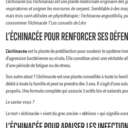
L’échinacée (ou l’echinacea) est une plante médicinale originaire des g
respiratoires et soigner les morsures de serpent. Semblable à des margu
mais trois sont utilisées en phytothérapie : l’echinacea angustifolia, 
consommer l’échinacée ? Les conseils de Léro
L’ÉCHINACÉE POUR RENFORCER SES DÉFE
L’échinacée
est la plante de prédilection pour soutenir le système im
d’agression bactérienne ou virale. Elle constitue ainsi une véritable a
d’une période de fatigue ou de stress.
Son autre atout ? L’échinacée est une plante conseillée à toute la fami
dédié à toute la famille et peut se prendre dès 3 ans. Il s’agit d’une 
propolis. Une formule complète qui associe 3 actifs bio et naturels po
Le saviez-vous ?
Le mot « échinacée » vient du grec ancien « ekhinos » qui signifie our
L’ÉCHINACÉE POUR APAISER LES INFECTIO
VOIR TOUS NOS PRODUITS