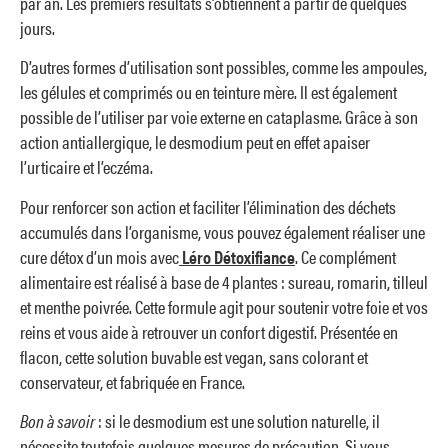
par an. Les premiers résultats s’obtiennent à partir de quelques
jours.
D’autres formes d’utilisation sont possibles, comme les ampoules,
les gélules et comprimés ou en teinture mère. Il est également
possible de l’utiliser par voie externe en cataplasme. Grâce à son
action antiallergique, le desmodium peut en effet apaiser
l’urticaire et l’eczéma.
Pour renforcer son action et faciliter l’élimination des déchets
accumulés dans l’organisme, vous pouvez également réaliser une
cure détox d’un mois avec
Léro Détoxifiance
. Ce complément
alimentaire est réalisé à base de 4 plantes : sureau, romarin, tilleul
et menthe poivrée. Cette formule agit pour soutenir votre foie et vos
reins et vous aide à retrouver un confort digestif. Présentée en
flacon, cette solution buvable est vegan, sans colorant et
conservateur, et fabriquée en France.
Bon à savoir
: si le desmodium est une solution naturelle, il
nécessite toutefois quelques mesures de précaution. Si vous